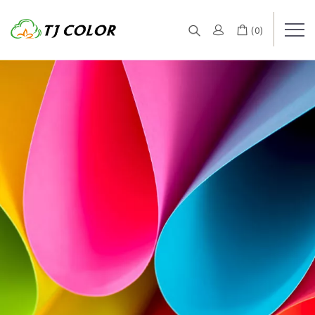
(
0
)