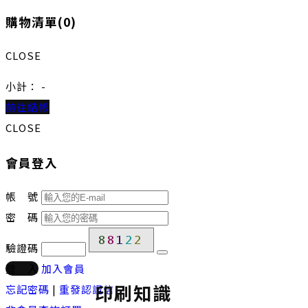
購物清單(
0
)
CLOSE
小計：
-
前往結帳
CLOSE
會員登入
帳 號
密 碼
驗證碼
登 入
加入會員
印刷知識
忘記密碼
|
重發認證信